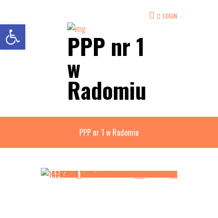
LOGIN
Open toolbar
PPP nr 1
w
Radomiu
PPP nr 1 w Radomiu